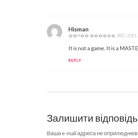
Hisman
��Ħ�� ������ 3RD, 2021 A
It is not a game. It is a MAS
REPLY
Залишити відповідь
Ваша e-mail адреса не оприлюднюв